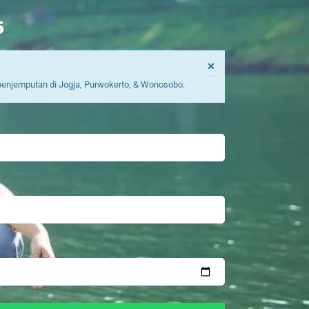
5
×
p penjemputan di Jogja, Purwokerto, & Wonosobo.