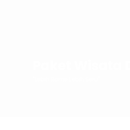
Skip
to
content
Paket Wisata 
"Lebih Rame Lebih Seru"