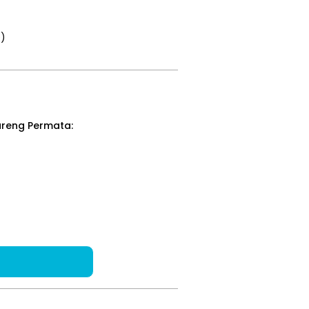
e)
areng Permata: