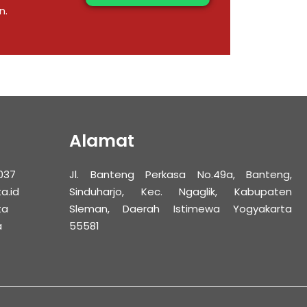
n.
Alamat
037
Jl. Banteng Perkasa No.49a, Banteng,
a.id
Sinduharjo, Kec. Ngaglik, Kabupaten
ta
Sleman, Daerah Istimewa Yogyakarta
a
55581