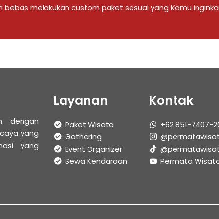
an bebas melakukan custom paket sesuai yang Kamu inginka
Layanan
Kontak
an dengan
Paket Wisata
+62 851-7407-2
rcaya yang
Gathering
@permatawisat
nasi yang
Event Organizer
@permatawisa
Sewa Kendaraan
Permata Wisat