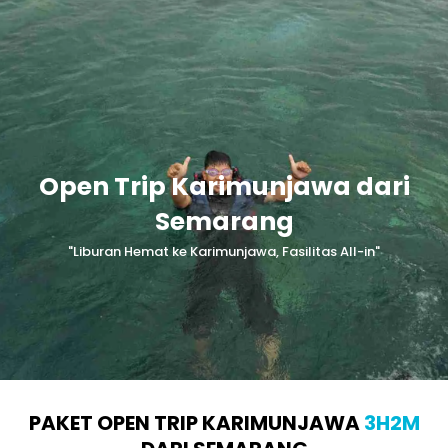
Skip
to
content
Open Trip Karimunjawa dari
Semarang
"Liburan Hemat ke Karimunjawa, Fasilitas All-in"
PAKET OPEN TRIP KARIMUNJAWA
3H2M