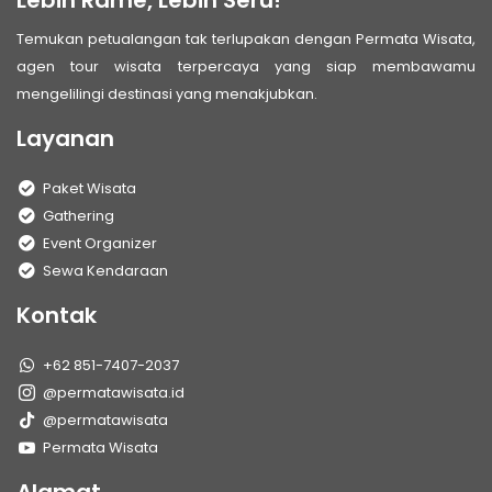
Lebih Rame, Lebih Seru!
Temukan petualangan tak terlupakan dengan Permata Wisata,
agen tour wisata terpercaya yang siap membawamu
mengelilingi destinasi yang menakjubkan.
Layanan
Paket Wisata
Gathering
Event Organizer
Sewa Kendaraan
Kontak
+62 851-7407-2037
@permatawisata.id
@permatawisata
Permata Wisata