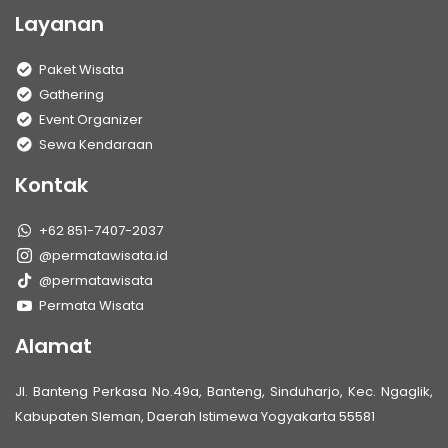
Layanan
Paket Wisata
Gathering
Event Organizer
Sewa Kendaraan
Kontak
+62 851-7407-2037
@permatawisata.id
@permatawisata
Permata Wisata
Alamat
Jl. Banteng Perkasa No.49a, Banteng, Sinduharjo, Kec. Ngaglik,
Kabupaten Sleman, Daerah Istimewa Yogyakarta 55581