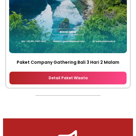
Paket Company Gathering Bali 3 Hari 2 Malam
Detail Paket Wisata