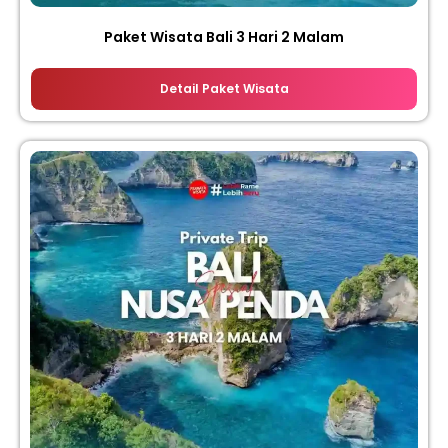
Paket Wisata Bali 3 Hari 2 Malam
Detail Paket Wisata