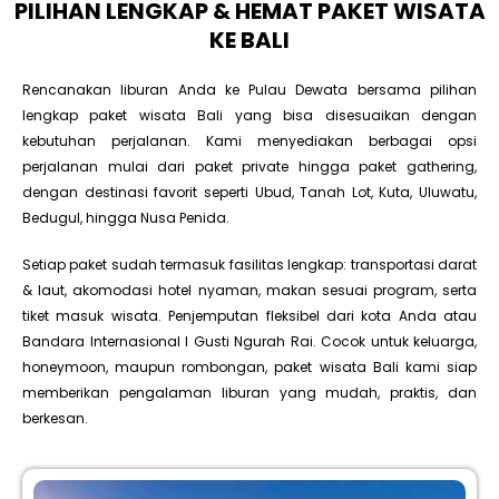
PILIHAN LENGKAP & HEMAT PAKET WISATA
KE BALI
Rencanakan liburan Anda ke Pulau Dewata bersama pilihan
lengkap paket wisata Bali yang bisa disesuaikan dengan
kebutuhan perjalanan. Kami menyediakan berbagai opsi
perjalanan mulai dari paket private hingga paket gathering,
dengan destinasi favorit seperti Ubud, Tanah Lot, Kuta, Uluwatu,
Bedugul, hingga Nusa Penida.
Setiap paket sudah termasuk fasilitas lengkap: transportasi darat
& laut, akomodasi hotel nyaman, makan sesuai program, serta
tiket masuk wisata. Penjemputan fleksibel dari kota Anda atau
Bandara Internasional I Gusti Ngurah Rai. Cocok untuk keluarga,
honeymoon, maupun rombongan, paket wisata Bali kami siap
memberikan pengalaman liburan yang mudah, praktis, dan
berkesan.