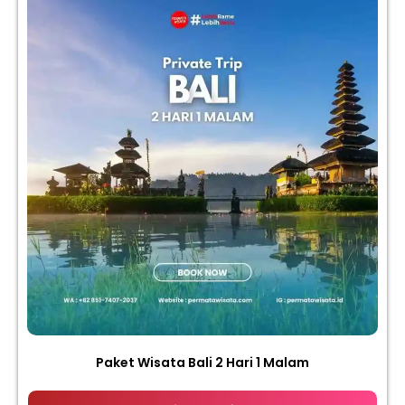
Paket Wisata Bali 2 Hari 1 Malam